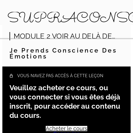
SUPRÂCONS
MODULE 2 VOIR AU DELÀ DE…
MODULE 1 INTRODUCTION À LA
SUPRÂCONSCIENCE
14 leçons
Je Prends Conscience Des
MODULE 2 VOIR AU DELÀ DE…
Émotions
Plan de cours
VOUS N’AVEZ PAS ACCÈS À CETTE LEÇON
Je prends conscience des émotions
Veuillez acheter ce cours, ou
Elle voulait voir tout ce qui est…
vous connecter si vous êtes déjà
Protocoles d'élévation des vibrations
inscrit, pour accéder au contenu
Les éclaboussures
du cours.
L'égo
Acheter le cours
Explorer la conscience collective