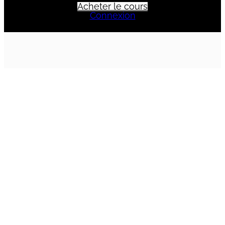
MODULE 7 LE REGARD DU SAVOIR
Acheter le cours
Connexion
2 leçons
Précédent
Suivant