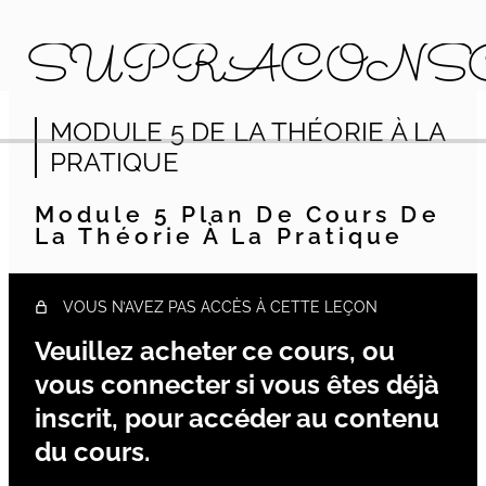
SUPRÂCONS
MODULE 5 DE LA THÉORIE À LA
MODULE 1 INTRODUCTION À LA
SUPRÂCONSCIENCE
PRATIQUE
14 leçons
MODULE 2 VOIR AU DELÀ DE…
Module 5 Plan De Cours De
10 leçons
La Théorie À La Pratique
MODULE 3 L'EXPANSION DE LA
PERCEPTION
16 leçons
VOUS N’AVEZ PAS ACCÈS À CETTE LEÇON
MODULE 4 LES 5 MAÎTRISES
8 leçons
Veuillez acheter ce cours, ou
MODULE 5 DE LA THÉORIE À LA
vous connecter si vous êtes déjà
PRATIQUE
inscrit, pour accéder au contenu
Module 5 Plan de cours De la théorie à la pratique
du cours.
MODULE 6 JE FAIS UN
10 leçons