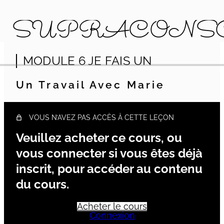
SUPRÂCONS
MODULE 6 JE FAIS UN
MODULE 1 INTRODUCTION À LA
SUPRÂCONSCIENCE
14 leçons
Un Travail Avec Marie
MODULE 2 VOIR AU DELÀ DE…
10 leçons
MODULE 3 L'EXPANSION DE LA
VOUS N’AVEZ PAS ACCÈS À CETTE LEÇON
PERCEPTION
Veuillez acheter ce cours, ou
16 leçons
MODULE 4 LES 5 MAÎTRISES
vous connecter si vous êtes déjà
8 leçons
MODULE 5 DE LA THÉORIE À LA
inscrit, pour accéder au contenu
PRATIQUE
du cours.
1 leçon
MODULE 6 JE FAIS UN
Acheter le cours
Connexion
Module 6 Je fais UN plan de cours 1